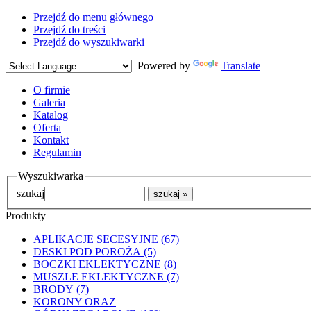
Przejdź do menu głównego
Przejdź do treści
Przejdź do wyszukiwarki
Powered by
Translate
O firmie
Galeria
Katalog
Oferta
Kontakt
Regulamin
Wyszukiwarka
szukaj
Produkty
APLIKACJE SECESYJNE (67)
DESKI POD POROŻA (5)
BOCZKI EKLEKTYCZNE (8)
MUSZLE EKLEKTYCZNE (7)
BRODY (7)
KORONY ORAZ