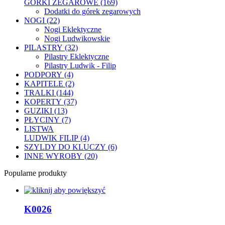
GÓRKI ZEGAROWE (169)
Dodatki do górek zegarowych
NOGI (22)
Nogi Eklektyczne
Nogi Ludwikowskie
PILASTRY (32)
Pilastry Eklektyczne
Pilastry Ludwik - Filip
PODPORY (4)
KAPITELE (2)
TRALKI (144)
KOPERTY (37)
GUZIKI (13)
PŁYCINY (7)
LISTWA
LUDWIK FILIP (4)
SZYLDY DO KLUCZY (6)
INNE WYROBY (20)
Popularne produkty
K0026