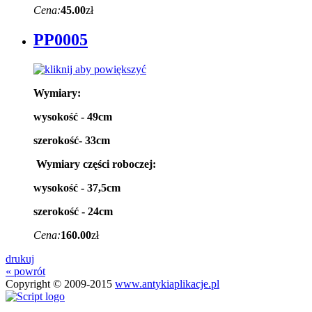
Cena:
45.00
zł
PP0005
Wymiary:
wysokość - 49cm
szerokość- 33cm
Wymiary części roboczej:
wysokość - 37,5cm
szerokość - 24cm
Cena:
160.00
zł
drukuj
« powrót
Copyright © 2009-2015
www.antykiaplikacje.pl