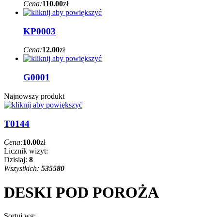
Cena:
110.00
zł
KP0003
Cena:
12.00
zł
G0001
Najnowszy produkt
T0144
Cena:
10.00
zł
Licznik wizyt:
Dzisiaj:
8
Wszystkich:
535580
DESKI POD POROŻA
Sortuj wg: