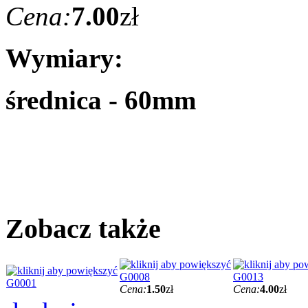
Cena:
7.00
zł
Wymiary:
średnica - 60mm
Zobacz także
G0008
G0013
G0001
Cena:
1.50
zł
Cena:
4.00
zł