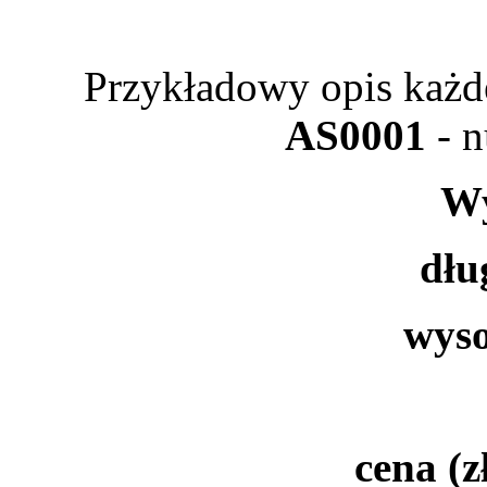
Przykładowy opis każde
AS0001
- 
Wy
dłu
wyso
cena (z