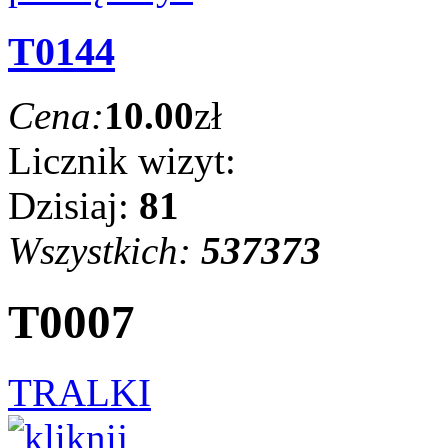
T0144
Cena:
10.00
zł
Licznik wizyt:
Dzisiaj:
81
Wszystkich:
537373
T0007
TRALKI