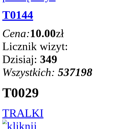
T0144
Cena:
10.00
zł
Licznik wizyt:
Dzisiaj:
349
Wszystkich:
537198
T0029
TRALKI