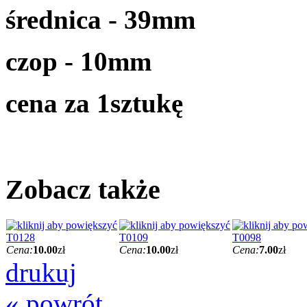
średnica - 39mm
czop - 10mm
cena za 1sztukę
Zobacz także
T0128
T0109
T0098
Cena:
10.00
zł
Cena:
10.00
zł
Cena:
7.00
zł
drukuj
« powrót