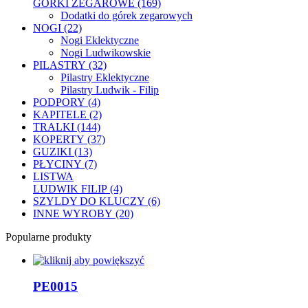
GÓRKI ZEGAROWE (169)
Dodatki do górek zegarowych
NOGI (22)
Nogi Eklektyczne
Nogi Ludwikowskie
PILASTRY (32)
Pilastry Eklektyczne
Pilastry Ludwik - Filip
PODPORY (4)
KAPITELE (2)
TRALKI (144)
KOPERTY (37)
GUZIKI (13)
PŁYCINY (7)
LISTWA
LUDWIK FILIP (4)
SZYLDY DO KLUCZY (6)
INNE WYROBY (20)
Popularne produkty
PE0015