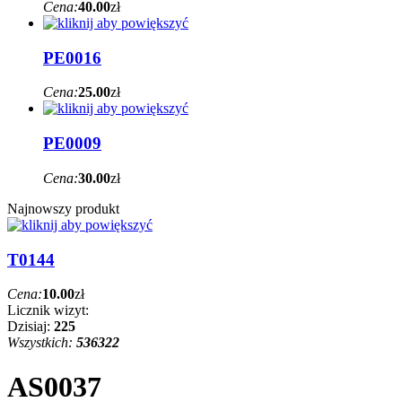
Cena:
40.00
zł
PE0016
Cena:
25.00
zł
PE0009
Cena:
30.00
zł
Najnowszy produkt
T0144
Cena:
10.00
zł
Licznik wizyt:
Dzisiaj:
225
Wszystkich:
536322
AS0037