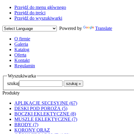
Przejdź do menu głównego
Przejdź do treści
Przejdź do wyszukiwarki
Powered by
Translate
O firmie
Galeria
Katalog
Oferta
Kontakt
Regulamin
Wyszukiwarka
szukaj
Produkty
APLIKACJE SECESYJNE (67)
DESKI POD POROŻA (5)
BOCZKI EKLEKTYCZNE (8)
MUSZLE EKLEKTYCZNE (7)
BRODY (7)
KORONY ORAZ