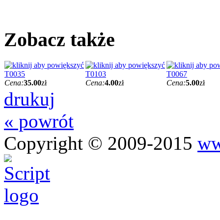
Zobacz także
T0035
T0103
T0067
Cena:
35.00
zł
Cena:
4.00
zł
Cena:
5.00
zł
drukuj
« powrót
Copyright © 2009-2015
ww