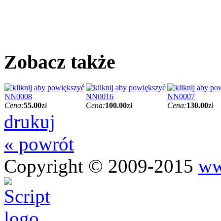
Zobacz także
NN0008
NN0016
NN0007
Cena:
55.00
zł
Cena:
100.00
zł
Cena:
130.00
zł
drukuj
« powrót
Copyright © 2009-2015
ww