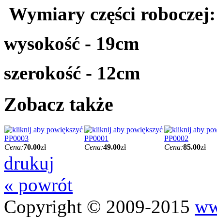
Wymiary części roboczej:
wysokość - 19cm
szerokość - 12cm
Zobacz także
PP0003
PP0001
PP0002
Cena:
70.00
zł
Cena:
49.00
zł
Cena:
85.00
zł
drukuj
« powrót
Copyright © 2009-2015
ww