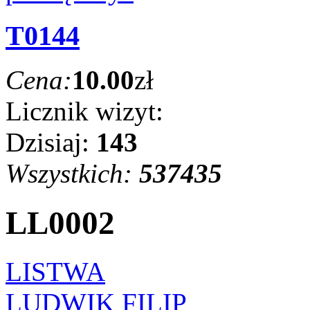
T0144
Cena:
10.00
zł
Licznik wizyt:
Dzisiaj:
143
Wszystkich:
537435
LL0002
LISTWA
LUDWIK FILIP