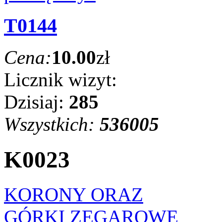
T0144
Cena:
10.00
zł
Licznik wizyt:
Dzisiaj:
285
Wszystkich:
536005
K0023
KORONY ORAZ
GÓRKI ZEGAROWE