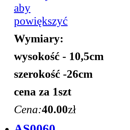
Wymiary:
wysokość - 10,5cm
szerokość -26cm
cena za 1szt
Cena:
40.00
zł
AS0060