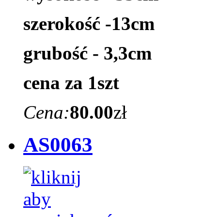
szerokość -13cm
grubość - 3,3cm
cena za 1szt
Cena:
80.00
zł
AS0063