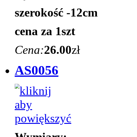
szerokość -12cm
cena za 1szt
Cena:
26.00
zł
AS0056
Wymiary: