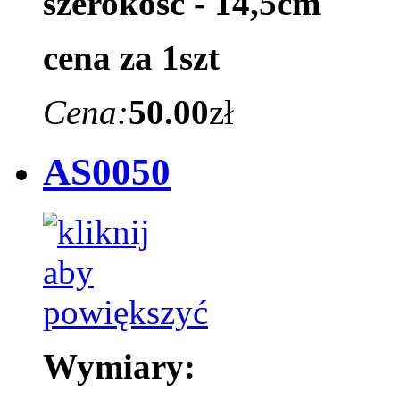
szerokość - 14,5cm
cena za 1szt
Cena:
50.00
zł
AS0050
Wymiary: