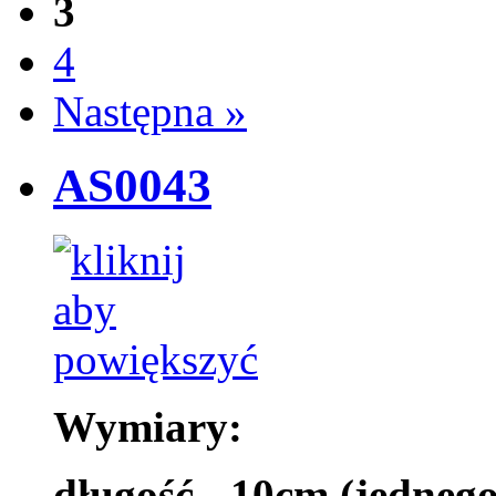
3
4
Następna »
AS0043
Wymiary:
długość - 10cm (jedneg