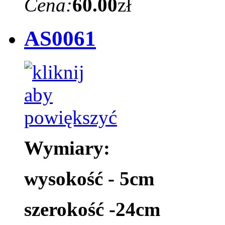
Cena:
60.00
zł
AS0061
Wymiary:
wysokość - 5cm
szerokość -24cm