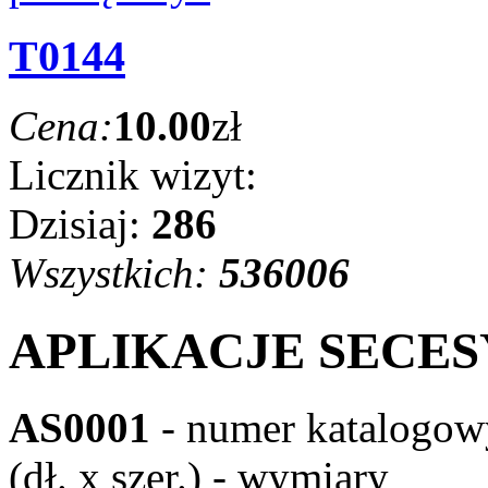
T0144
Cena:
10.00
zł
Licznik wizyt:
Dzisiaj:
286
Wszystkich:
536006
APLIKACJE SECES
AS0001
- numer katalogow
(dł. x szer.) - wymiary