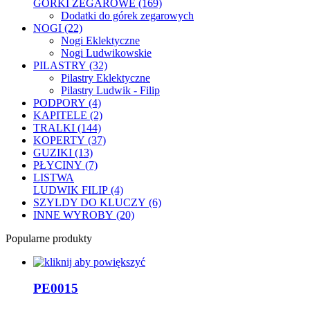
GÓRKI ZEGAROWE (169)
Dodatki do górek zegarowych
NOGI (22)
Nogi Eklektyczne
Nogi Ludwikowskie
PILASTRY (32)
Pilastry Eklektyczne
Pilastry Ludwik - Filip
PODPORY (4)
KAPITELE (2)
TRALKI (144)
KOPERTY (37)
GUZIKI (13)
PŁYCINY (7)
LISTWA
LUDWIK FILIP (4)
SZYLDY DO KLUCZY (6)
INNE WYROBY (20)
Popularne produkty
PE0015