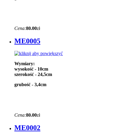
Cena:
80.00
zł
ME0005
Wymiary:
wysokość - 10cm
szerokość - 24,5cm
grubość - 3,4cm
Cena:
80.00
zł
ME0002