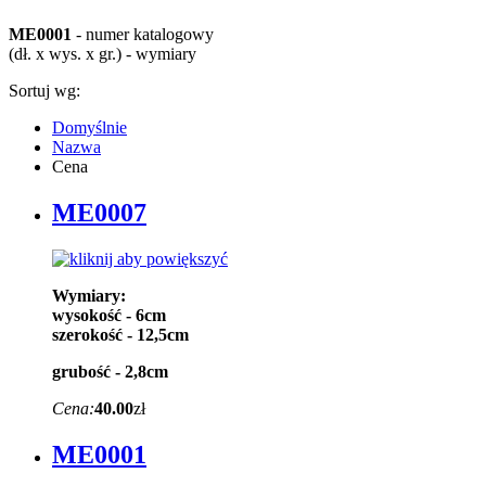
ME0001
- numer katalogowy
(dł. x wys. x gr.) - wymiary
Sortuj wg:
Domyślnie
Nazwa
Cena
ME0007
Wymiary:
wysokość - 6cm
szerokość - 12,5cm
grubość - 2,8cm
Cena:
40.00
zł
ME0001