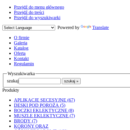
Przejdź do menu głównego
Przejdź do treści
Przejdź do wyszukiwarki
Powered by
Translate
O firmie
Galeria
Katalog
Oferta
Kontakt
Regulamin
Wyszukiwarka
szukaj
Produkty
APLIKACJE SECESYJNE (67)
DESKI POD POROŻA (5)
BOCZKI EKLEKTYCZNE (8)
MUSZLE EKLEKTYCZNE (7)
BRODY (7)
KORONY ORAZ