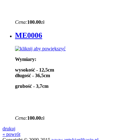
Cena:
100.00
zł
ME0006
Wymiary:
wysokość - 12,5cm
długość - 36,5cm
grubość - 3,7cm
Cena:
100.00
zł
drukuj
« powrót
Copyright © 2009-2015
www.antykiaplikacje.pl