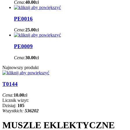
Cena:
40.00
zł
PE0016
Cena:
25.00
zł
PE0009
Cena:
30.00
zł
Najnowszy produkt
T0144
Cena:
10.00
zł
Licznik wizyt:
Dzisiaj:
105
Wszystkich:
536202
MUSZLE EKLEKTYCZNE