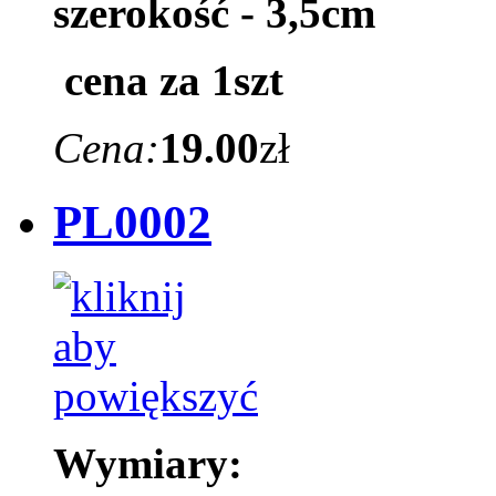
szerokość - 3,5cm
cena za 1szt
Cena:
19.00
zł
PL0002
Wymiary: