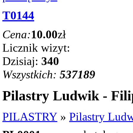
T0144
Cena:
10.00
zł
Licznik wizyt:
Dzisiaj:
340
Wszystkich:
537189
Pilastry Ludwik - Fili
PILASTRY
»
Pilastry Ludw