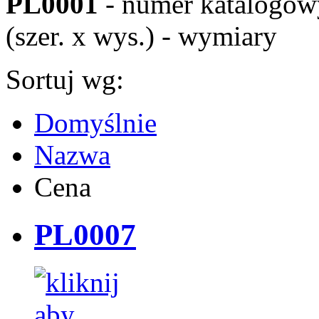
PL0001
- numer katalogow
(szer. x wys.) - wymiary
Sortuj wg:
Domyślnie
Nazwa
Cena
PL0007