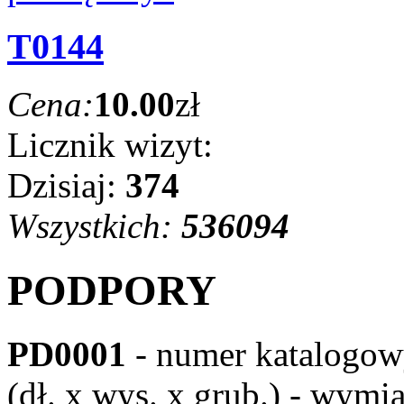
T0144
Cena:
10.00
zł
Licznik wizyt:
Dzisiaj:
374
Wszystkich:
536094
PODPORY
PD0001
- numer katalogo
(dł. x wys. x grub.) - wymi