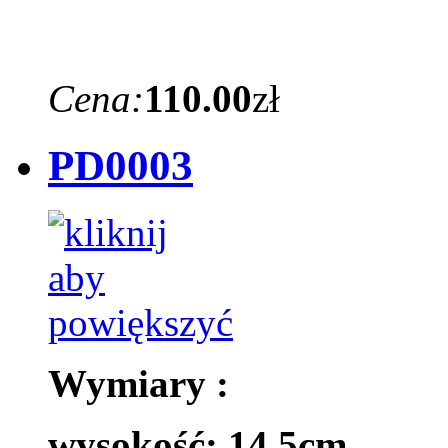
Cena:
110.00
zł
PD0003
Wymiary :
wysokość: 14,5cm