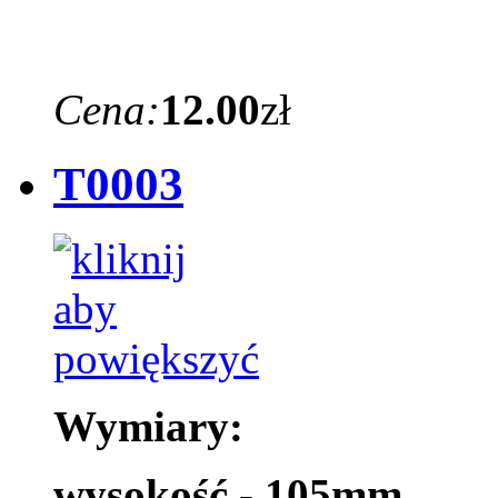
Cena:
12.00
zł
T0003
Wymiary:
wysokość - 105mm