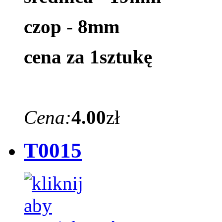
czop - 8mm
cena za 1sztukę
Cena:
4.00
zł
T0015