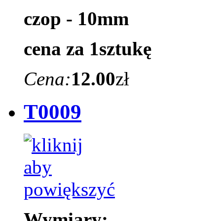
czop - 10mm
cena za 1sztukę
Cena:
12.00
zł
T0009
Wymiary: