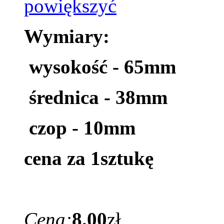
Wymiary:
wysokość - 65mm
średnica - 38mm
czop - 10mm
cena za 1sztukę
Cena:
8.00
zł