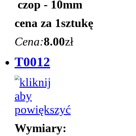
czop - 10mm
cena za 1sztukę
Cena:
8.00
zł
T0012
Wymiary: