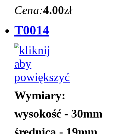
Cena:
4.00
zł
T0014
Wymiary:
wysokość - 30mm
średnica - 19mm