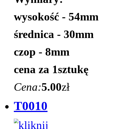
wysokość - 54mm
średnica - 30mm
czop - 8mm
cena za 1sztukę
Cena:
5.00
zł
T0010