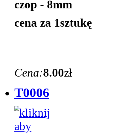
czop - 8mm
cena za 1sztukę
Cena:
8.00
zł
T0006