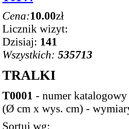
Cena:
10.00
zł
Licznik wizyt:
Dzisiaj:
141
Wszystkich:
535713
TRALKI
T0001
- numer katalogowy
(Ø cm x wys. cm) - wymiar
Sortuj wg: