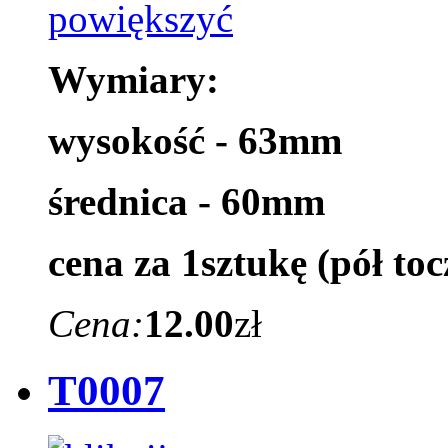
Wymiary:
wysokość - 63mm
średnica - 60mm
cena za 1sztukę
(pół toc
Cena:
12.00
zł
T0007