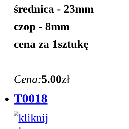
średnica - 23mm
czop - 8mm
cena za 1sztukę
Cena:
5.00
zł
T0018