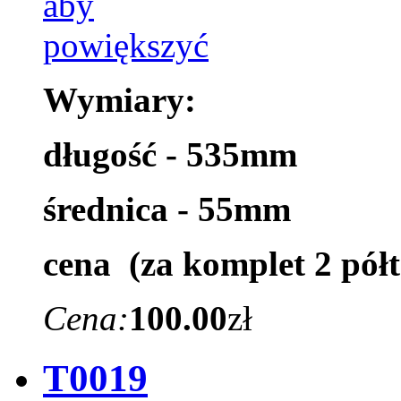
Wymiary:
długość - 535mm
średnica - 55mm
cena (za komplet 2 półt
Cena:
100.00
zł
T0019