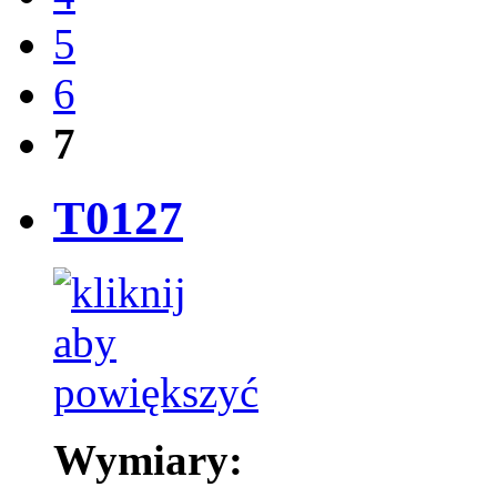
5
6
7
T0127
Wymiary: