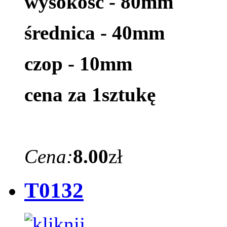
wysokość - 80mm
średnica - 40mm
czop - 10mm
cena za 1sztukę
Cena:
8.00
zł
T0132