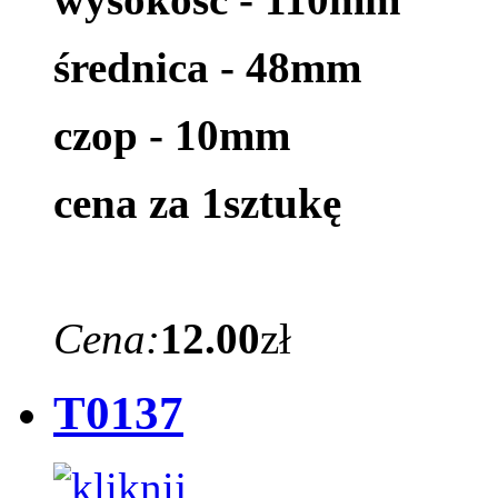
średnica - 48mm
czop - 10mm
cena za 1sztukę
Cena:
12.00
zł
T0137