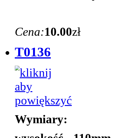
Cena:
10.00
zł
T0136
Wymiary:
wysokość - 110mm