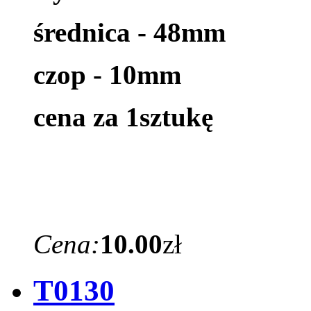
średnica - 48mm
czop - 10mm
cena za 1sztukę
Cena:
10.00
zł
T0130