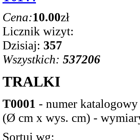
Cena:
10.00
zł
Licznik wizyt:
Dzisiaj:
357
Wszystkich:
537206
TRALKI
T0001
- numer katalogowy
(Ø cm x wys. cm) - wymiar
Sortuj wg: