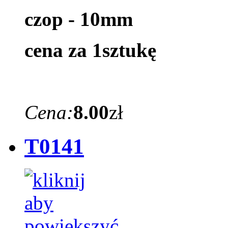
czop - 10mm
cena za 1sztukę
Cena:
8.00
zł
T0141