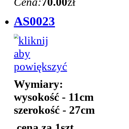
Cena:
70.00
zł
AS0023
Wymiary:
wysokość - 11cm
szerokość - 27cm
cena za 1szt