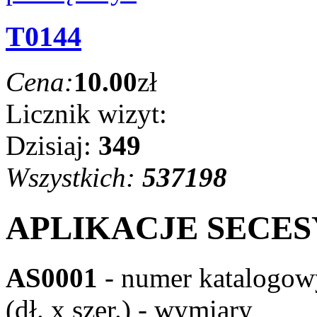
T0144
Cena:
10.00
zł
Licznik wizyt:
Dzisiaj:
349
Wszystkich:
537198
APLIKACJE SECES
AS0001
- numer katalogow
(dł. x szer.) - wymiary