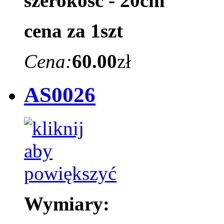
szerokość - 20cm
cena za 1szt
Cena:
60.00
zł
AS0026
Wymiary: