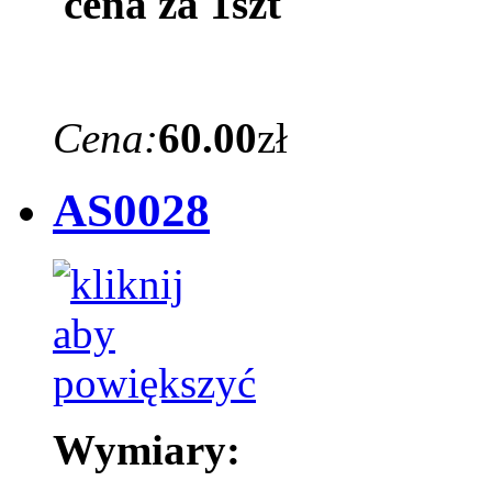
cena za 1szt
Cena:
60.00
zł
AS0028
Wymiary: