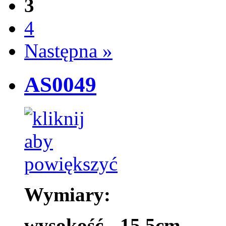
3
4
Następna »
AS0049
Wymiary:
wysokość - 15,5cm