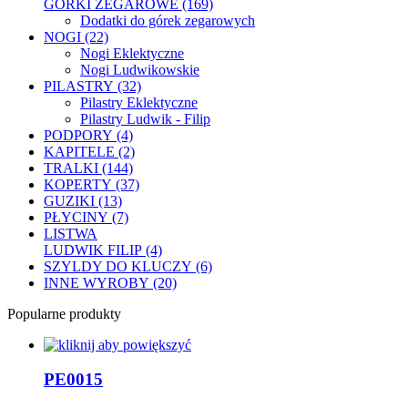
GÓRKI ZEGAROWE (169)
Dodatki do górek zegarowych
NOGI (22)
Nogi Eklektyczne
Nogi Ludwikowskie
PILASTRY (32)
Pilastry Eklektyczne
Pilastry Ludwik - Filip
PODPORY (4)
KAPITELE (2)
TRALKI (144)
KOPERTY (37)
GUZIKI (13)
PŁYCINY (7)
LISTWA
LUDWIK FILIP (4)
SZYLDY DO KLUCZY (6)
INNE WYROBY (20)
Popularne produkty
PE0015