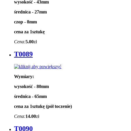
wysokość - 43mm
średnica - 27mm
czop - 8mm
cena za 1sztukę
Cena:
5.00
zł
T0089
Wymiary:
wysokość - 80mm
średnica - 65mm
cena za 1sztukę (pół toczenie)
Cena:
14.00
zł
T0090