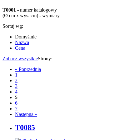
T0001
- numer katalogowy
(Ø cm x wys. cm) - wymiary
Sortuj wg:
Domyślnie
Nazwa
Cena
Zobacz wszystkie
Strony:
« Poprzednia
1
2
3
4
5
6
7
Następna »
T0085