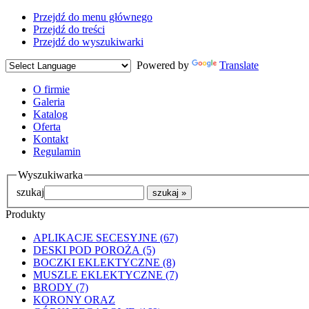
Przejdź do menu głównego
Przejdź do treści
Przejdź do wyszukiwarki
Powered by
Translate
O firmie
Galeria
Katalog
Oferta
Kontakt
Regulamin
Wyszukiwarka
szukaj
Produkty
APLIKACJE SECESYJNE (67)
DESKI POD POROŻA (5)
BOCZKI EKLEKTYCZNE (8)
MUSZLE EKLEKTYCZNE (7)
BRODY (7)
KORONY ORAZ