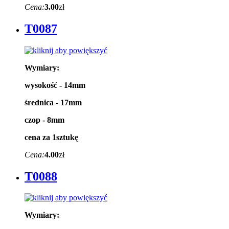
Cena:
3.00
zł
T0087
Wymiary:
wysokość - 14mm
średnica - 17mm
czop - 8mm
cena za 1sztukę
Cena:
4.00
zł
T0088
Wymiary: