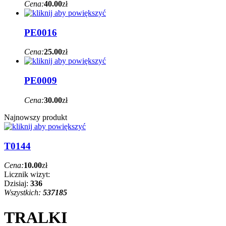
Cena:
40.00
zł
PE0016
Cena:
25.00
zł
PE0009
Cena:
30.00
zł
Najnowszy produkt
T0144
Cena:
10.00
zł
Licznik wizyt:
Dzisiaj:
336
Wszystkich:
537185
TRALKI